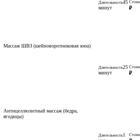
45
Стоим
Длительность
минут
₽
Массаж ШВЗ (шейноворотниковая зона)
25
Стоим
Длительность
минут
₽
Антицеллюлитный массаж (бедра,
ягодицы)
1
Стоим
Длительность