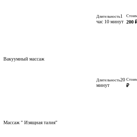
1
Стоим
Длительность
час 10 минут
200 
Вакуумный массаж
20
Стоим
Длительность
минут
₽
Массаж " Изящная талия"