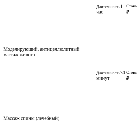
1
Стоим
Длительность
час
₽
Моделирующий, антицеллюлитный
массаж живота
30
Стоим
Длительность
минут
₽
Массаж спины (лечебный)